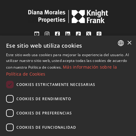
×
Ese sitio web utiliza cookies
Av. Canovas del Castillo 4
1st Floor, Office 3
Este sitio web usa cookies para mejorar la experiencia del usuario. Al
ENGLISH
29601 Marbella
utilizar nuestro sitio web, usted acepta todas las cookies de acuerdo
Más información sobre la
con nuestra Política de cookies.
Ver en mapa
SPANISH
Política de Cookies
FRENCH
COOKIES ESTRICTAMENTE NECESARIAS
Tel:
+34 952 765 138
GERMAN
Mob:
+34 601 636 766
COOKIES DE RENDIMIENTO
RUSSIAN
Whatsapp:
+34 952 765 138
info@dmproperties.com
COOKIES DE PREFERENCIAS
www.dmproperties.com
COOKIES DE FUNCIONALIDAD