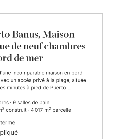
to Banus, Maison
ue de neuf chambres
ord de mer
t d'une incomparable maison en bord
vec un accès privé à la plage, située
es minutes à pied de Puerto ...
bres
9 salles de bain
2
2
m
construit
4 017 m
parcelle
 terme
ppliqué