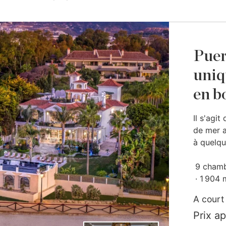
Puer
uniq
en b
Il s'agi
de mer a
à quelqu
9 cham
1 904 
A court
Prix a