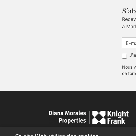
S´ab
Receve
à Mar
J'
Nous v
ce for