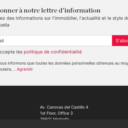
onner à notre lettre d'information
z des informations sur l'immobilier, l'actualité et le style d
bella
S'abo
accepte les
politique de confidentialité
ous informons que toutes les données personnelles obtenues au mo
mulaire,
...Agrandir
Av. Canovas del Castillo 4
1st Floor, Office 3
29601 Marbella
Voir sur la carte