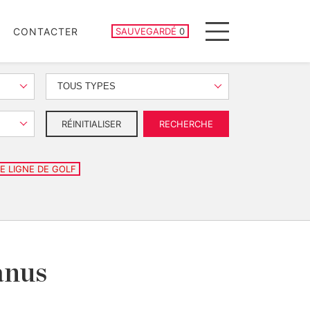
PROPRIÉTÉS SAUVEGARDÉES
CONTACTER
SAUVEGARDÉ
0
Menu
TOUS TYPES
RÉINITIALISER
RECHERCHE
E LIGNE DE GOLF
anus