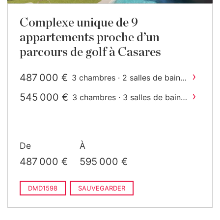
Complexe unique de 9
appartements proche d’un
parcours de golf à Casares
›
487 000 €
3 chambres · 2 salles de bain ·
2
227 m
construit
›
545 000 €
3 chambres · 3 salles de bain ·
2
136 m
construit
De
À
487 000 €
595 000 €
DMD1598
SAUVEGARDER