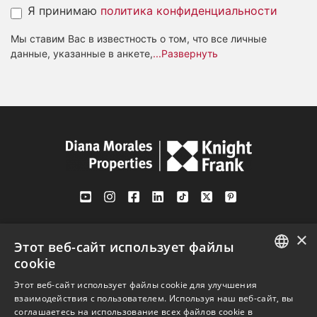
Я принимаю
политика конфиденциальности
Мы ставим Вас в известность о том, что все личные
данные, указанные в анкете,
...Развернуть
Av. Canovas del Castillo 4
×
1st Floor, Office 3
Этот веб-сайт использует файлы
29601 Marbella
cookie
Посмотреть на карте
ENGLISH
Этот веб-сайт использует файлы cookie для улучшения
взаимодействия с пользователем. Используя наш веб-сайт, вы
SPANISH
соглашаетесь на использование всех файлов cookie в