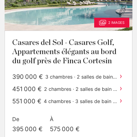
2 IMAGES
Casares del Sol - Casares Golf,
Appartements élégants au bord
du golf près de Finca Cortesin
›
390 000 €
3 chambres · 2 salles de bain ·
2
148 m
construit
›
451 000 €
2 chambres · 2 salles de bain ·
2
101 m
construit
›
551 000 €
4 chambres · 3 salles de bain ·
2
180 m
construit
De
À
395 000 €
575 000 €