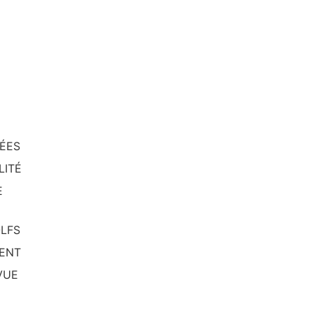
GÉES
LITÉ
E
OLFS
MENT
VUE