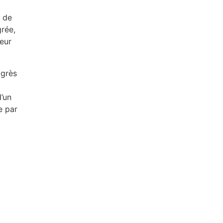
s de
grée,
teur
 grès
d’un
e par