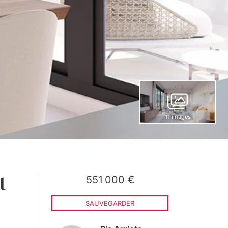
11 images
551 000 €
t
SAUVEGARDER