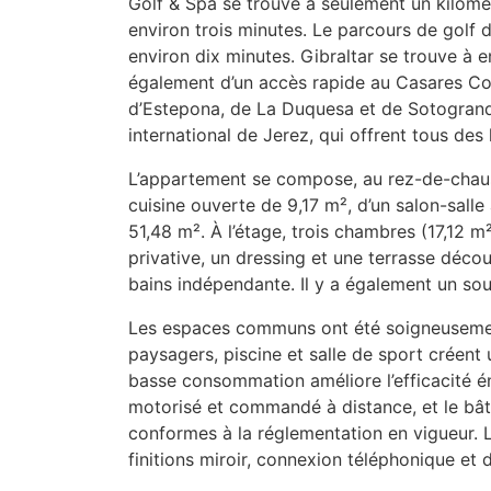
Golf & Spa se trouve à seulement un kilomèt
environ trois minutes. Le parcours de golf 
environ dix minutes. Gibraltar se trouve à e
également d’un accès rapide au Casares Cos
d’Estepona, de La Duquesa et de Sotogrande
international de Jerez, qui offrent tous des 
L’appartement se compose, au rez-de-chaussé
cuisine ouverte de 9,17 m², d’un salon-sall
51,48 m². À l’étage, trois chambres (17,12 m²
privative, un dressing et une terrasse déco
bains indépendante. Il y a également un sou
Les espaces communs ont été soigneusement 
paysagers, piscine et salle de sport créent
basse consommation améliore l’efficacité 
motorisé et commandé à distance, et le bâ
conformes à la réglementation en vigueur. 
finitions miroir, connexion téléphonique et 