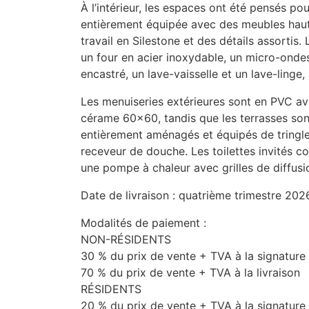
À l’intérieur, les espaces ont été pensés pou
entièrement équipée avec des meubles hauts 
travail en Silestone et des détails assorti
un four en acier inoxydable, un micro-ondes
encastré, un lave-vaisselle et un lave-linge
Les menuiseries extérieures sont en
PVC
ave
cérame 60×60, tandis que les terrasses son
entièrement aménagés et équipés de tringles
receveur de douche. Les toilettes invités c
une pompe à chaleur avec grilles de diffusi
Date de livraison : quatrième trimestre 202
Modalités de paiement :
NON
-
RÉSIDENTS
30 % du prix de vente +
TVA
à la signature
70 % du prix de vente +
TVA
à la livraison
RÉSIDENTS
20 % du prix de vente +
TVA
à la signature