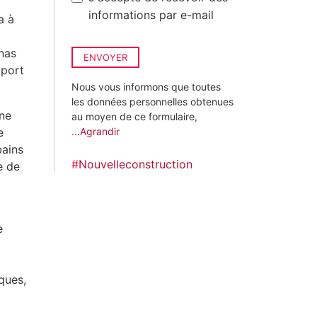
informations par e-mail
a à
nas
ENVOYER
oport
Nous vous informons que toutes
les données personnelles obtenues
une
au moyen de ce formulaire,
e
...Agrandir
bains
#
Nouvelleconstruction
e de
e
ques,