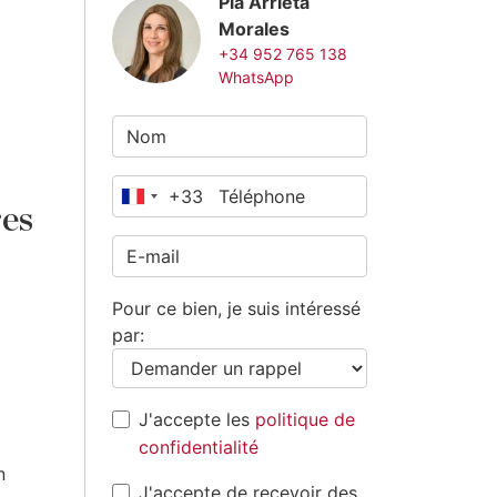
Pia Arrieta
Morales
+34 952 765 138
WhatsApp
+33
France
res
+33
Pour ce bien, je suis intéressé
par:
J'accepte les
politique de
confidentialité
n
J'accepte de recevoir des