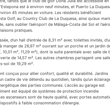
re, tandis que le club de golf Doña Julia est accessible en
d’Estepona est à environ neuf minutes, et Puerto La Duques
nviron 45 minutes en voiture. Les résidents bénéficient
ta Golf, au Country Club de La Duquesa, ainsi qu’aux mari
, sans oublier l’aéroport de Málaga-Costa del Sol et l’aér
liaisons pratiques.
e, d’un hall d’entrée de 8,31 m² avec toilettes invités, d’
e à manger de 26,97 m² ouvrant sur un porche et un jardin d
, 10,01 m², 11,29 m²), dont la suite parentale avec salle de 
uverte de 14,57 m². Les autres chambres partagent une sall
s-sol de 19,29 m².
conçus pour allier confort, qualité et durabilité. Jardins
 un cadre de vie détendu au quotidien, tandis qu’un éclairag
énergétique des parties communes. L’accès au garage est
timent est équipé de systèmes de protection incendie
Les ascenseurs sont de haute qualité, avec portes automati
dispositifs à faible consommation d’énergie.