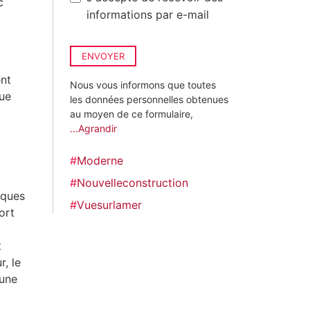
c
informations par e-mail
ENVOYER
ent
Nous vous informons que toutes
que
les données personnelles obtenues
au moyen de ce formulaire,
...Agrandir
#
Moderne
#
Nouvelleconstruction
iques
#
Vuesurlamer
ort
t
r, le
 une