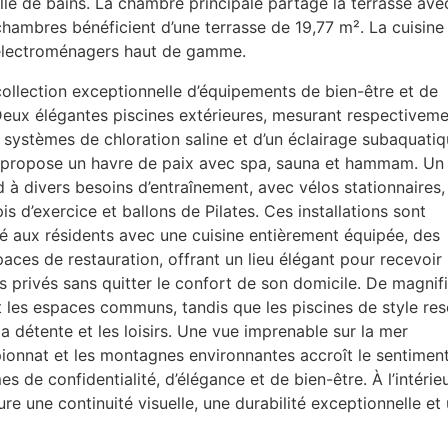
lle de bains. La chambre principale partage la terrasse ave
 chambres bénéficient d’une terrasse de 19,77 m². La cuisine
 électroménagers haut de gamme.
collection exceptionnelle d’équipements de bien-être et de
 Deux élégantes piscines extérieures, mesurant respectivem
 systèmes de chloration saline et d’un éclairage subaquati
if propose un havre de paix avec spa, sauna et hammam. Un
 à divers besoins d’entraînement, avec vélos stationnaires,
pis d’exercice et ballons de Pilates. Ces installations sont
é aux résidents avec une cuisine entièrement équipée, des
ces de restauration, offrant un lieu élégant pour recevoir
 privés sans quitter le confort de son domicile. De magnif
 les espaces communs, tandis que les piscines de style res
a détente et les loisirs. Une vue imprenable sur la mer
ionnat et les montagnes environnantes accroît le sentimen
de confidentialité, d’élégance et de bien-être. À l’intérieu
e une continuité visuelle, une durabilité exceptionnelle et