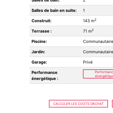
Salles de bain:
2
Salles de bain en suite:
1
2
Construit:
143 m
2
Terrasse :
71 m
Piscine:
Communautair
Jardin:
Communautair
Garage:
Privé
Performance
Performan
énergétiqu
énergétique :
CALCULER LES COÛTS D’ACHAT