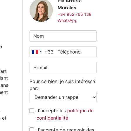
Pia Arrieta
Morales
+34 952 765 138
WhatsApp
,
+33
France
+33
’art
iant
Pour ce bien, je suis intéressé
sans
par:
hent
J'accepte les
politique de
-
 et
confidentialité
J'accepte de recevoir des