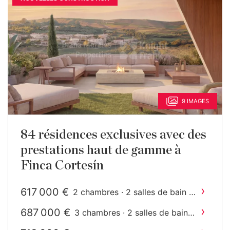
9 IMAGES
84 résidences exclusives avec des
prestations haut de gamme à
Finca Cortesín
›
617 000 €
2 chambres · 2 salles de bain ·
2
108 m
construit
›
687 000 €
3 chambres · 2 salles de bain ·
2
122 m
construit