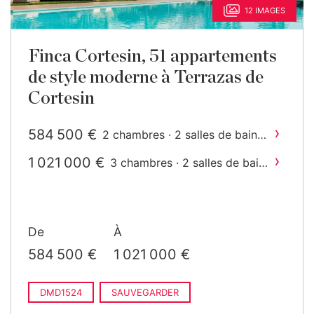
12 IMAGES
Finca Cortesin, 51 appartements
de style moderne à Terrazas de
Cortesin
›
584 500 €
2 chambres · 2 salles de bain ·
2
242 m
construit
›
1 021 000 €
3 chambres · 2 salles de bain
2
· 268 m
construit
De
À
584 500 €
1 021 000 €
DMD1524
SAUVEGARDER