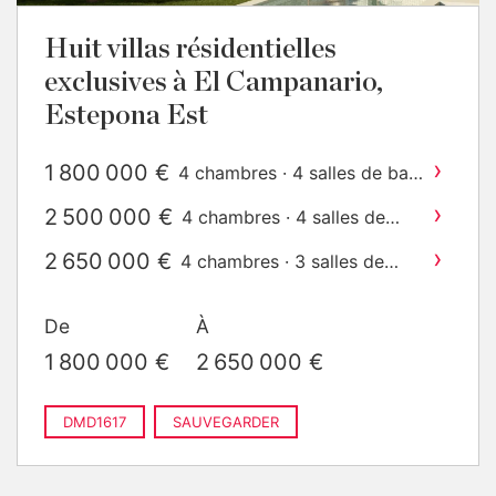
Huit villas résidentielles
exclusives à El Campanario,
Estepona Est
›
1 800 000 €
4 chambres · 4 salles de bain
2
· 530 m
construit
›
2 500 000 €
4 chambres · 4 salles de
2
bain · 530 m
construit
›
2 650 000 €
4 chambres · 3 salles de
2
bain · 526 m
construit
De
À
1 800 000 €
2 650 000 €
DMD1617
SAUVEGARDER