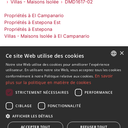
Villas - Maisons Isolée
DMD1617-02
Propriétés à El Campanario
Propriétés à Estepona Est
Propriétés à Estepona
Villas - Maisons Isolée à El Campanario
×
Ce site Web utilise des cookies
Notre site Web utilise des cookies pour améliorer l'expérience
ENGLISH
S´abonner à notre lettre d'information
utilisateur. En utilisant notre site Web, vous acceptez tous les cookies
En savoir
conformément à notre Politique relative aux cookies.
Recevez des informations sur l'immobilier, l'actualité et
SPANISH
plus sur la politique en matière de cookies
le style de vie à Marbella
FRENCH
STRICTEMENT NÉCESSAIRES
PERFORMANCE
GERMAN
S'abonner
CIBLAGE
FONCTIONNALITÉ
RUSSIAN
J'accepte les
politique de confidentialité
AFFICHER LES DÉTAILS
Nous vous informons que toutes les données personnelles
ACCEPTER TOUT
REFUSER TOUT