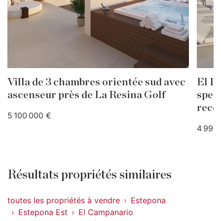
Villa de 3 chambres orientée sud avec
El Pa
ascenseur près de La Resina Golf
spec
reco
5 100 000 €
4 995
Résultats propriétés similaires
toutes les propriétés à vendre
Estepona
Estepona Est
El Campanario