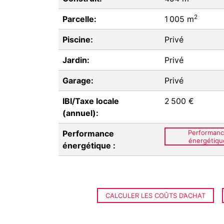
2
Parcelle:
1 005 m
Piscine:
Privé
Jardin:
Privé
Garage:
Privé
IBI/Taxe locale
2 500 €
(annuel):
Performance
Performan
énergétiqu
énergétique :
CALCULER LES COÛTS D’ACHAT