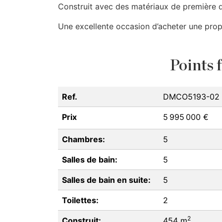
Construit avec des matériaux de première q
Une excellente occasion d’acheter une propri
Points f
Ref.
DMCO5193-02
Prix
5 995 000 €
Chambres:
5
Salles de bain:
5
Salles de bain en suite:
5
Toilettes:
2
2
Construit:
454 m