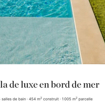
lla de luxe en bord de mer
2
2
 salles de bain
454 m
construit
1 005 m
parcelle