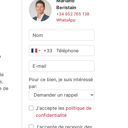
Mariano
Beristain
+34 952 765 138
WhatsApp
+33
France
e
+33
le
Pour ce bien, je suis intéressé
e,
par:
e de
J'accepte les
politique de
confidentialité
J'accepte de recevoir des