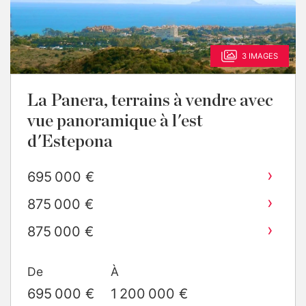
3 IMAGES
La Panera, terrains à vendre avec
vue panoramique à l'est
d'Estepona
›
695 000 €
›
875 000 €
›
875 000 €
›
975 000 €
De
À
›
1 200 000 €
695 000 €
1 200 000 €