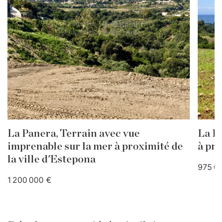
La Panera, Terrain avec vue
La Pa
imprenable sur la mer à proximité de
à pro
la ville d'Estepona
975 0
1 200 000 €