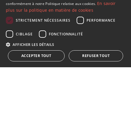
En savoir
conformément à notre Politique relative aux cookies.
SPANISH
plus sur la politique en matière de cookies
FRENCH
STRICTEMENT NÉCESSAIRES
PERFORMANCE
GERMAN
S´abonner à notre lettre d'information
CIBLAGE
FONCTIONNALITÉ
RUSSIAN
Recevez des informations sur l'immobilier, l'actualité et
AFFICHER LES DÉTAILS
le style de vie à Marbella
ACCEPTER TOUT
REFUSER TOUT
S'abonner
J'accepte les
politique de confidentialité
Nous vous informons que toutes les données personnelles
obtenues au moyen de ce formulaire,
...Agrandir