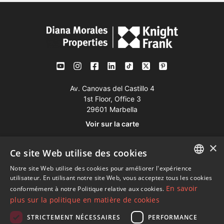
Av. Canovas del Castillo 4
1st Floor, Office 3
29601 Marbella
Voir sur la carte
×
Ce site Web utilise des cookies
Tél:
+34 952 765 138
Mob:
+34 601 636 766
Notre site Web utilise des cookies pour améliorer l'expérience
ENGLISH
utilisateur. En utilisant notre site Web, vous acceptez tous les cookies
Whatsapp:
+34 952 765 138
En savoir
conformément à notre Politique relative aux cookies.
SPANISH
info@dmproperties.com
plus sur la politique en matière de cookies
FRENCH
www.dmproperties.com
STRICTEMENT NÉCESSAIRES
PERFORMANCE