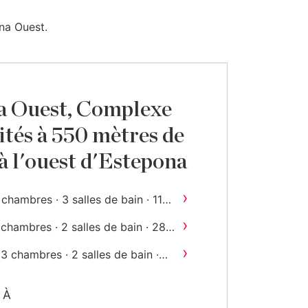
na Ouest.
a Ouest, Complexe
ités à 550 mètres de
 à l'ouest d'Estepona
›
 chambres · 3 salles de bain · 115
2
m
construit
›
 chambres · 2 salles de bain · 280
2
construit
›
3 chambres · 2 salles de bain ·
2
191 m
construit
À