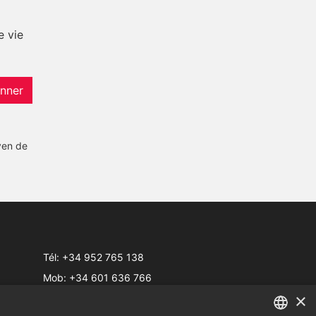
e vie
nner
yen de
Tél:
+34 952 765 138
Mob:
+34 601 636 766
×
Whatsapp:
+34 952 765 138