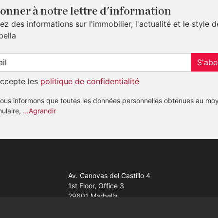
onner à notre lettre d'information
z des informations sur l'immobilier, l'actualité et le style d
bella
S'abo
accepte les
politique de confidentialité
ous informons que toutes les données personnelles obtenues au mo
mulaire,
...Agrandir
Av. Canovas del Castillo 4
1st Floor, Office 3
29601 Marbella
Voir sur la carte