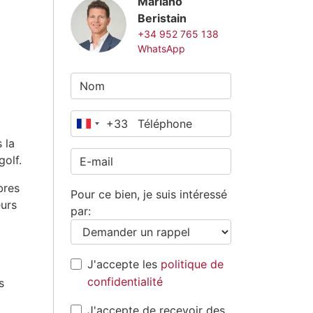
Mariano
Beristain
+34 952 765 138
WhatsApp
+33
France
 la
+33
golf.
bres
Pour ce bien, je suis intéressé
eurs
par:
J'accepte les
politique de
confidentialité
s
J'accepte de recevoir des