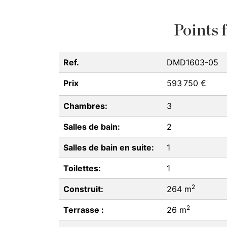
Points f
Ref.
DMD1603-05
Prix
593 750 €
Chambres:
3
Salles de bain:
2
Salles de bain en suite:
1
Toilettes:
1
2
Construit:
264 m
2
Terrasse :
26 m