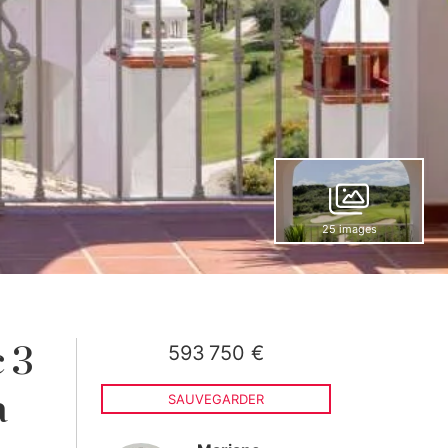
25 images
593 750 €
 3
a
SAUVEGARDER