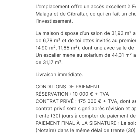
L’emplacement offre un accès excellent à E
Malaga et de Gibraltar, ce qui en fait un cho
l’investissement.
La maison dispose d’un salon de 31,93 m² a
de 6,79 m² et de toilettes invités au premie
14,90 m², 11,65 m²), dont une avec salle de 
Un escalier mène au solarium de 44,31 m² a
de 31,17 m².
Livraison immédiate.
CONDITIONS
DE
PAIEMENT
RÉSERVATION
: 10 000 € +
TVA
CONTRAT
PRIVÉ
: 175 000 € +
TVA
, dont s
contrat privé sera signé après révision et 
trente (30) jours à compter du paiement de 
PAIEMENT
FINAL
À LA
SIGNATURE
: Le sol
(Notaire) dans le même délai de trente (30) 