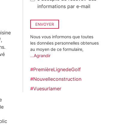
informations par e-mail
ENVOYER
isine
Nous vous informons que toutes
,
les données personnelles obtenues
ns.
au moyen de ce formulaire,
ivé
...Agrandir
#
PremièreLignedeGolf
#
Nouvelleconstruction
#
Vuesurlamer
e
de
blic