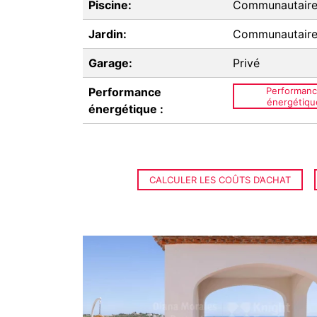
Piscine:
Communautair
Jardin:
Communautair
Garage:
Privé
Performance
Performan
énergétiqu
énergétique :
CALCULER LES COÛTS D’ACHAT