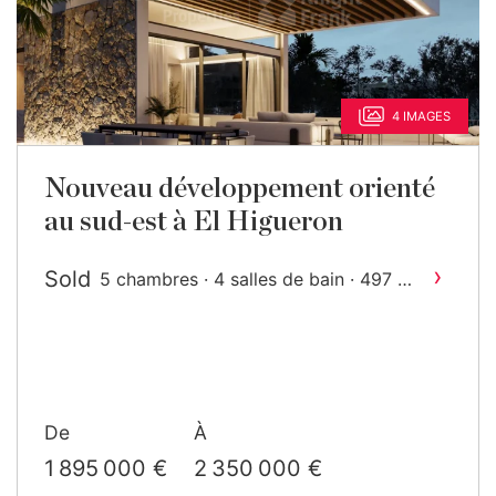
4 IMAGES
Nouveau développement orienté
au sud-est à El Higueron
›
Sold
2
5 chambres · 4 salles de bain · 497 m
construit
De
À
1 895 000 €
2 350 000 €