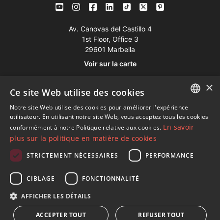
Av. Canovas del Castillo 4
1st Floor, Office 3
29601 Marbella
Voir sur la carte
×
Ce site Web utilise des cookies
Tél:
+34 952 765 138
Mob:
+34 601 636 766
Notre site Web utilise des cookies pour améliorer l'expérience
ENGLISH
utilisateur. En utilisant notre site Web, vous acceptez tous les cookies
Whatsapp:
+34 952 765 138
En savoir
conformément à notre Politique relative aux cookies.
SPANISH
info@dmproperties.com
plus sur la politique en matière de cookies
FRENCH
www.dmproperties.com
STRICTEMENT NÉCESSAIRES
PERFORMANCE
GERMAN
© Copyright 1989 - 2026 Diana Morales Properties Knight
CIBLAGE
FONCTIONNALITÉ
RUSSIAN
Frank ·
Termes et conditions d'utilisation du site Web
· Design
AFFICHER LES DÉTAILS
Web et référencement
Inmoba Networks
ACCEPTER TOUT
REFUSER TOUT