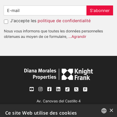
S'abonner
J'accepte les
politique de confidentialité
Nous vous informons que toutes les données personnelles
obtenues au moyen de ce formulaire,
...Agrandir
Av. Canovas del Castillo 4
1st Floor, Office 3
×
29601 Marbella
Ce site Web utilise des cookies