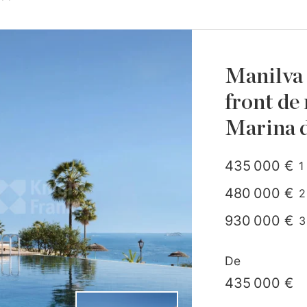
Manilva
front de
Marina 
435 000 €
1
c
480 000 €
2
930 000 €
3
1 040 000 €
De
435 000 €