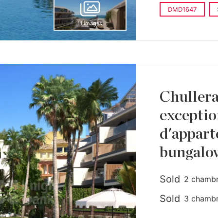
DMD1647
11 images
Chuller
exceptio
d'appart
bungalo
Sold
2 chambre
construit
Sold
3 chambre
construit