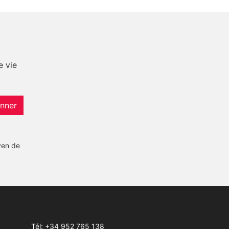
e vie
nner
yen de
Tél:
+34 952 765 138