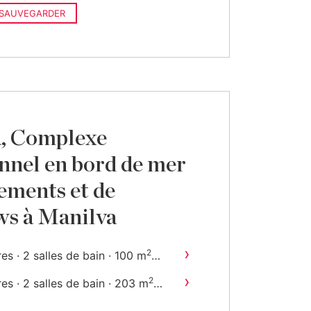
SAUVEGARDER
a, Complexe
nnel en bord de mer
ements et de
ws à Manilva
›
2
s · 2 salles de bain · 100 m
›
2
s · 2 salles de bain · 203 m