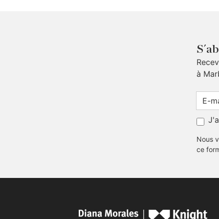
S´ab
Receve
à Mar
J'
Nous v
ce for