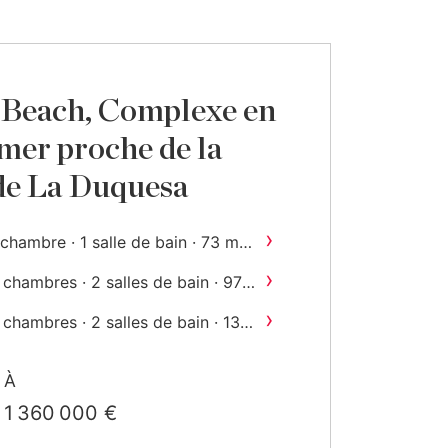
 Beach, Complexe en
 mer proche de la
de La Duquesa
›
2
 chambre · 1 salle de bain · 73 m
onstruit
›
 chambres · 2 salles de bain · 97
2
m
construit
›
 chambres · 2 salles de bain · 134
2
m
construit
›
4 chambres · 3 salles de bain ·
À
2
187 m
construit
1 360 000 €