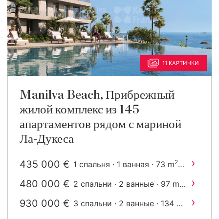
11 КАРТИНКИ
Manilva Beach, Прибрежный
жилой комплекс из 145
апартаментов рядом с мариной
Ла-Дукеса
›
435 000 €
2
1 спальня · 1 ванная · 73 m
построен
›
480 000 €
2
2 спальни · 2 ванные · 97 m
построен
›
930 000 €
2
3 спальни · 2 ванные · 134 m
построен