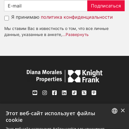
Подписаться
Я принимаю
политика конфиденциальности
Мы ставим Вас в известность о том, что все личные
данные, указанные в анкете,
...Развернуть
Av. Canovas del Castillo 4
×
1st Floor, Office 3
Этот веб-сайт использует файлы
29601 Marbella
cookie
Посмотреть на карте
ENGLISH
Этот веб-сайт использует файлы cookie для улучшения