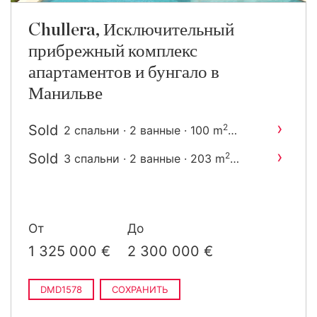
Chullera, Исключительный
прибрежный комплекс
апартаментов и бунгало в
Манильве
›
Sold
2
2 спальни · 2 ванные · 100 m
построен
›
Sold
2
3 спальни · 2 ванные · 203 m
построен
От
До
1 325 000 €
2 300 000 €
DMD1578
СОХРАНИТЬ