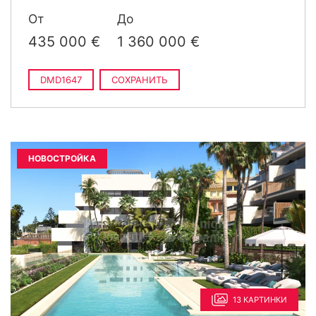
›
1 040 000 €
4 спальни · 3 ванные · 187
От
До
2
m
построен
435 000 €
1 360 000 €
DMD1647
СОХРАНИТЬ
НОВОСТРОЙКА
13 КАРТИНКИ