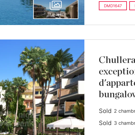
DMD1647
11 images
Chuller
exceptio
d'appart
bungalo
Sold
2 chambre
construit
Sold
3 chambre
construit