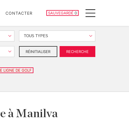
PROPRIÉTÉS SAUVEGARDÉES
CONTACTER
SAUVEGARDÉ
0
Menu
TOUS TYPES
RÉINITIALISER
RECHERCHE
E LIGNE DE GOLF
re à Manilva