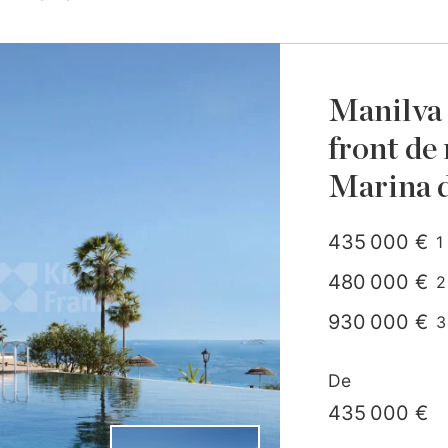
Manilva
front de
Marina 
435 000 €
1
c
480 000 €
2
930 000 €
3
1 040 000 €
De
435 000 €