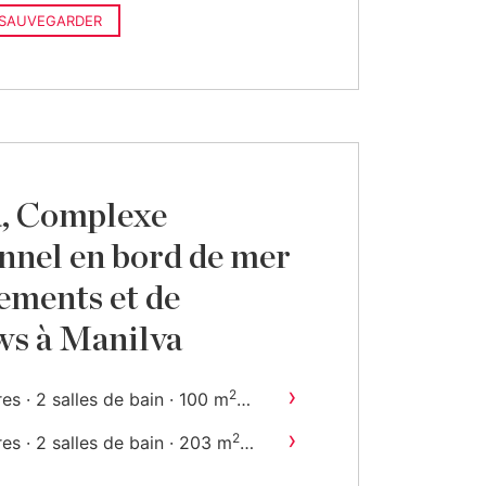
SAUVEGARDER
a, Complexe
nnel en bord de mer
ements et de
ws à Manilva
›
2
s · 2 salles de bain · 100 m
›
2
s · 2 salles de bain · 203 m