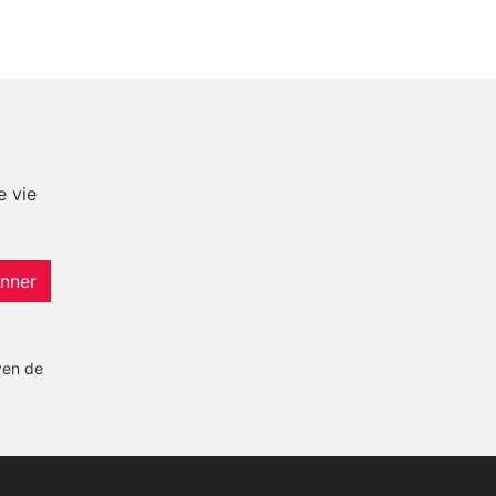
e vie
nner
yen de