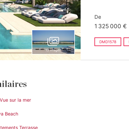
De
1 325 000 €
DMD1578
13 images
ilaires
Vue sur la mer
va Beach
tements Terrasse