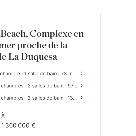
 Beach, Complexe en
 mer proche de la
de La Duquesa
›
2
 chambre · 1 salle de bain · 73 m
onstruit
›
 chambres · 2 salles de bain · 97
2
m
construit
›
 chambres · 2 salles de bain · 134
2
m
construit
›
4 chambres · 3 salles de bain ·
À
2
187 m
construit
1 360 000 €