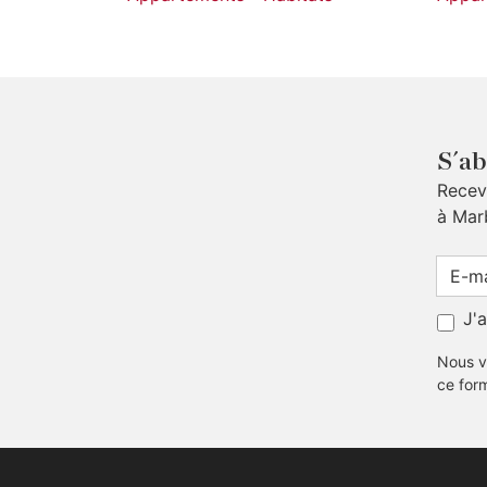
S´ab
Receve
à Mar
J'
Nous v
ce for