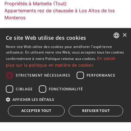
Propriétés à Marbella (Tout)
Appartements rez de chaussée à Los Altos de los
Monteros
×
Ce site Web utilise des cookies
Notre site Web utilise des cookies pour améliorer l'expérience
ENGLISH
S´abonner à notre lettre d'information
utilisateur. En utilisant notre site Web, vous acceptez tous les cookies
En savoir
conformément à notre Politique relative aux cookies.
Recevez des informations sur l'immobilier, l'actualité et
SPANISH
plus sur la politique en matière de cookies
le style de vie à Marbella
FRENCH
STRICTEMENT NÉCESSAIRES
PERFORMANCE
GERMAN
S'abonner
CIBLAGE
FONCTIONNALITÉ
RUSSIAN
J'accepte les
politique de confidentialité
AFFICHER LES DÉTAILS
Nous vous informons que toutes les données personnelles
ACCEPTER TOUT
REFUSER TOUT
obtenues au moyen de ce formulaire,
...Agrandir