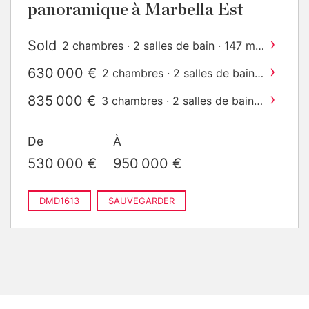
panoramique à Marbella Est
›
Sold
2
2 chambres · 2 salles de bain · 147 m
construit
›
630 000 €
2 chambres · 2 salles de bain ·
2
98 m
construit
›
835 000 €
3 chambres · 2 salles de bain ·
2
125 m
construit
›
900 000 €
3 chambres · 3 salles de bain ·
De
À
2
168 m
construit
530 000 €
950 000 €
DMD1613
SAUVEGARDER