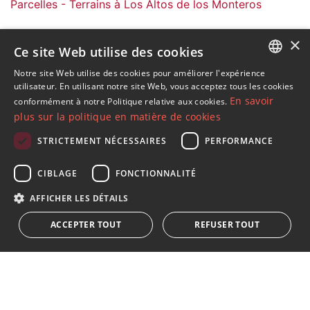
Parcelles - Terrains à Los Altos de los Monteros
×
Ce site Web utilise des cookies
Notre site Web utilise des cookies pour améliorer l'expérience
ENGLISH
utilisateur. En utilisant notre site Web, vous acceptez tous les cookies
S´abonner à notre lettre d'information
En savoir
conformément à notre Politique relative aux cookies.
Recevez des informations sur l'immobilier, l'actualité et
SPANISH
plus sur la politique en matière de cookies
le style de vie à Marbella
FRENCH
STRICTEMENT NÉCESSAIRES
PERFORMANCE
GERMAN
S'abonner
CIBLAGE
FONCTIONNALITÉ
RUSSIAN
J'accepte les
politique de confidentialité
AFFICHER LES DÉTAILS
Nous vous informons que toutes les données personnelles
ACCEPTER TOUT
REFUSER TOUT
obtenues au moyen de ce formulaire,
...Agrandir