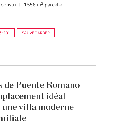
2
construit
1 556 m
parcelle
6-201
SAUVEGARDER
s de Puente Romano
mplacement idéal
 une villa moderne
miliale