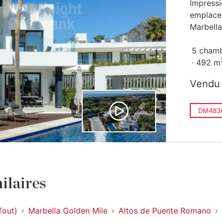
Impressi
emplacem
Marbella.
5 cham
492 m
Vendu
DM483
ilaires
Tout)
Marbella Golden Mile
Altos de Puente Romano