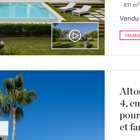
2
611 m
Vendu
DM483
Alto
4, e
pour
et fa