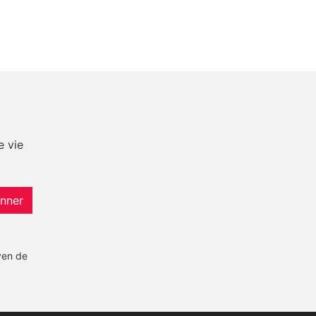
e vie
nner
yen de