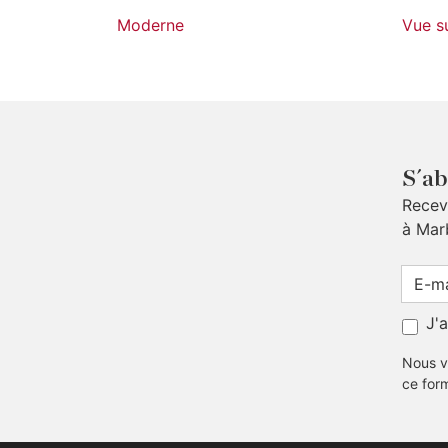
Moderne
Vue s
S´ab
Receve
à Mar
J'
Nous v
ce for