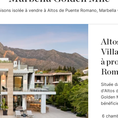
maisons isolée à vendre à Altos de Puente Romano, Marbella 
Alto
Vill
à pr
Rom
Située 
d'Altos 
Golden M
bénéficie
6 cham