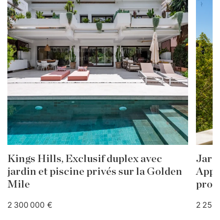
Kings Hills, Exclusif duplex avec
Jard
jardin et piscine privés sur la Golden
Appa
Mile
proch
2 300 000 €
2 250