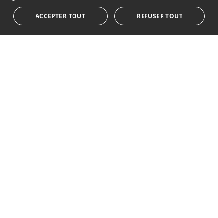
le style de vie à Marbella
ACCEPTER TOUT
REFUSER TOUT
S'abonner
J'accepte les
politique de confidentialité
Nous vous informons que toutes les données personnelles
obtenues au moyen de ce formulaire,
...Agrandir
Av. Canovas del Castillo 4
1st Floor, Office 3