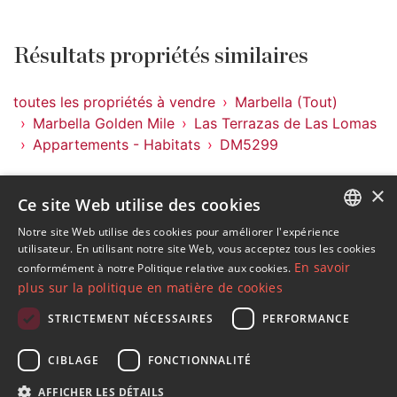
Résultats propriétés similaires
toutes les propriétés à vendre
Marbella (Tout)
Marbella Golden Mile
Las Terrazas de Las Lomas
Appartements - Habitats
DM5299
Propriétés à Las Terrazas de Las Lomas
×
Ce site Web utilise des cookies
Propriétés à Marbella Golden Mile
Propriétés à Marbella (Tout)
Notre site Web utilise des cookies pour améliorer l'expérience
ENGLISH
utilisateur. En utilisant notre site Web, vous acceptez tous les cookies
Appartements - Habitats à Las Terrazas de Las Lomas
En savoir
conformément à notre Politique relative aux cookies.
SPANISH
plus sur la politique en matière de cookies
FRENCH
STRICTEMENT NÉCESSAIRES
PERFORMANCE
GERMAN
S´abonner à notre lettre d'information
CIBLAGE
FONCTIONNALITÉ
RUSSIAN
Recevez des informations sur l'immobilier, l'actualité et
AFFICHER LES DÉTAILS