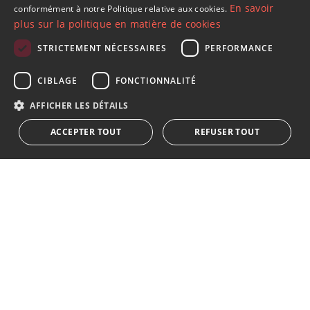
En savoir
conformément à notre Politique relative aux cookies.
SPANISH
plus sur la politique en matière de cookies
FRENCH
STRICTEMENT NÉCESSAIRES
PERFORMANCE
GERMAN
S´abonner à notre lettre d'information
CIBLAGE
FONCTIONNALITÉ
RUSSIAN
Recevez des informations sur l'immobilier, l'actualité et
AFFICHER LES DÉTAILS
le style de vie à Marbella
ACCEPTER TOUT
REFUSER TOUT
S'abonner
J'accepte les
politique de confidentialité
Nous vous informons que toutes les données personnelles
obtenues au moyen de ce formulaire,
...Agrandir