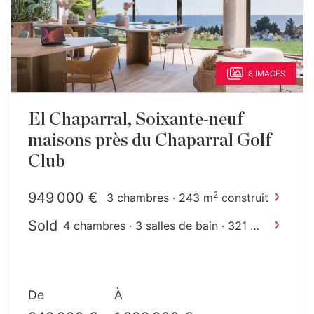
8 IMAGES
El Chaparral, Soixante-neuf
maisons près du Chaparral Golf
Club
›
949 000 €
2
3 chambres · 243 m
construit
›
Sold
2
4 chambres · 3 salles de bain · 321 m
construit
De
À