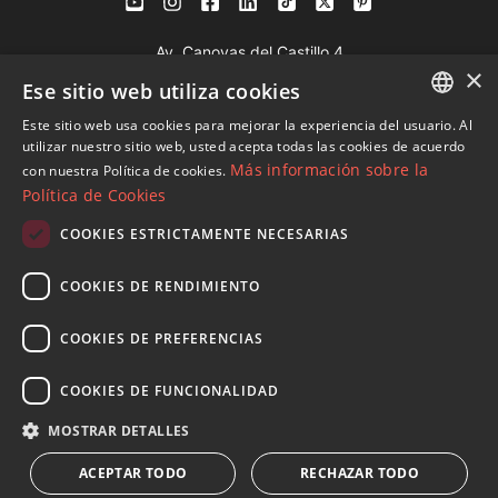
Av. Canovas del Castillo 4
×
1st Floor, Office 3
Ese sitio web utiliza cookies
29601 Marbella
Este sitio web usa cookies para mejorar la experiencia del usuario. Al
Ver en mapa
ENGLISH
utilizar nuestro sitio web, usted acepta todas las cookies de acuerdo
Más información sobre la
con nuestra Política de cookies.
SPANISH
Política de Cookies
Tel:
+34 952 765 138
FRENCH
Mob:
+34 601 636 766
COOKIES ESTRICTAMENTE NECESARIAS
GERMAN
Whatsapp:
+34 952 765 138
COOKIES DE RENDIMIENTO
info@dmproperties.com
RUSSIAN
www.dmproperties.com
COOKIES DE PREFERENCIAS
© Copyright 1989 - 2026 Diana Morales Properties Knight
COOKIES DE FUNCIONALIDAD
Frank ·
Términos y condiciones de uso del sitio web
· Diseño
MOSTRAR DETALLES
Web & SEO
Inmoba Networks
ACEPTAR TODO
RECHAZAR TODO