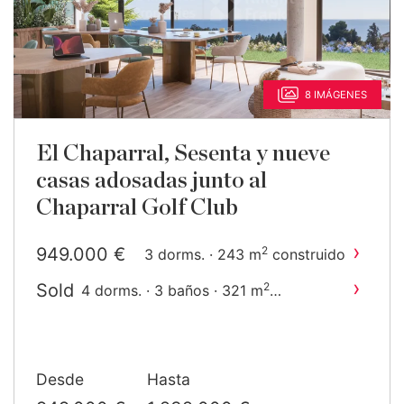
8 IMÁGENES
El Chaparral, Sesenta y nueve
casas adosadas junto al
Chaparral Golf Club
›
949.000 €
2
3 dorms. · 243 m
construido
›
Sold
2
4 dorms. · 3 baños · 321 m
construido
Desde
Hasta