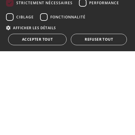
STRICTEMENT NÉCESSAIRES
PERFORMANCE
GERMAN
S´abonner à notre lettre d'information
CIBLAGE
FONCTIONNALITÉ
RUSSIAN
Recevez des informations sur l'immobilier, l'actualité et
AFFICHER LES DÉTAILS
le style de vie à Marbella
ACCEPTER TOUT
REFUSER TOUT
S'abonner
J'accepte les
politique de confidentialité
Nous vous informons que toutes les données personnelles
obtenues au moyen de ce formulaire,
...Agrandir