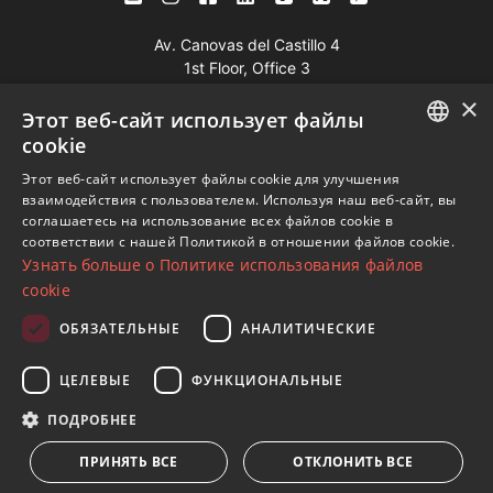
Av. Canovas del Castillo 4
1st Floor, Office 3
29601 Marbella
×
Этот веб-сайт использует файлы
Посмотреть на карте
cookie
ENGLISH
Этот веб-сайт использует файлы cookie для улучшения
Телефон:
+34 952 765 138
взаимодействия с пользователем. Используя наш веб-сайт, вы
SPANISH
Моб:
+34 601 636 766
соглашаетесь на использование всех файлов cookie в
соответствии с нашей Политикой в ​​отношении файлов cookie.
FRENCH
Whatsapp:
+34 952 765 138
Узнать больше о Политике использования файлов
info@dmproperties.com
GERMAN
cookie
www.dmproperties.com
RUSSIAN
ОБЯЗАТЕЛЬНЫЕ
АНАЛИТИЧЕСКИЕ
© Copyright 1989 - 2026 Diana Morales Properties Knight
ЦЕЛЕВЫЕ
ФУНКЦИОНАЛЬНЫЕ
Frank ·
Сайт применяет Правила и условия
· Дизайн сайтов
ПОДРОБНЕЕ
и СЕО
Inmoba Networks
ПРИНЯТЬ ВСЕ
ОТКЛОНИТЬ ВСЕ