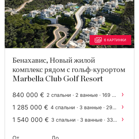
6 КАРТИНКИ
Бенахавис, Новый жилой
комплекс рядом с гольф-курортом
Marbella Club Golf Resort
›
840 000 €
2
2 спальни · 2 ванные · 169 m
построен
›
1 285 000 €
4 спальни · 3 ванные · 297
2
m
построен
›
1 540 000 €
3 спальни · 3 ванные · 338
2
m
построен
От
До