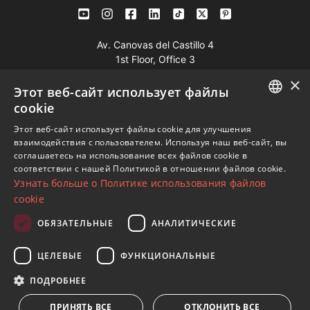
Av. Canovas del Castillo 4
1st Floor, Office 3
29601 Marbella
×
Этот веб-сайт использует файлы
Посмотреть на карте
cookie
ENGLISH
Этот веб-сайт использует файлы cookie для улучшения
Телефон:
+34 952 765 138
взаимодействия с пользователем. Используя наш веб-сайт, вы
SPANISH
Моб:
+34 601 636 766
соглашаетесь на использование всех файлов cookie в
соответствии с нашей Политикой в ​​отношении файлов cookie.
FRENCH
Whatsapp:
+34 952 765 138
Узнать больше о Политике использования файлов
info@dmproperties.com
GERMAN
cookie
www.dmproperties.com
RUSSIAN
ОБЯЗАТЕЛЬНЫЕ
АНАЛИТИЧЕСКИЕ
© Copyright 1989 - 2026 Diana Morales Properties Knight
ЦЕЛЕВЫЕ
ФУНКЦИОНАЛЬНЫЕ
Frank ·
Сайт применяет Правила и условия
· Дизайн сайтов
ПОДРОБНЕЕ
и СЕО
Inmoba Networks
ПРИНЯТЬ ВСЕ
ОТКЛОНИТЬ ВСЕ