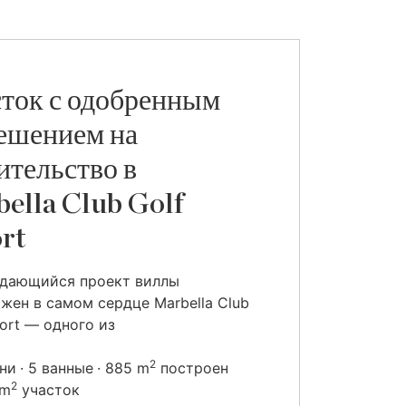
ток с одобренным
ешением на
ительство в
ella Club Golf
rt
ыдающийся проект виллы
жен в самом сердце Marbella Club
sort — одного из
2
ьни
5 ванные
885 m
построен
2
 m
участок