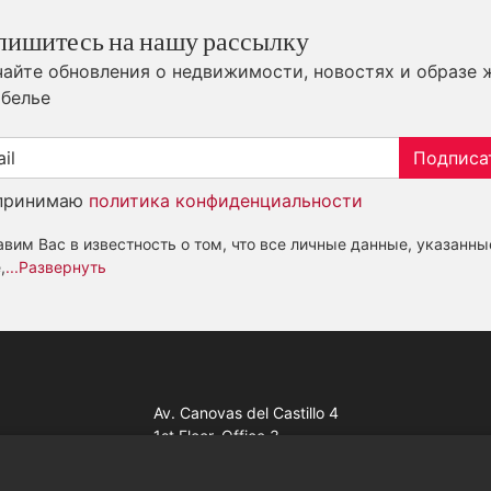
пишитесь на нашу рассылку
айте обновления о недвижимости, новостях и образе 
белье
Подписа
принимаю
политика конфиденциальности
вим Вас в известность о том, что все личные данные, указанны
,
...Развернуть
Av. Canovas del Castillo 4
1st Floor, Office 3
29601 Marbella
Посмотреть на карте