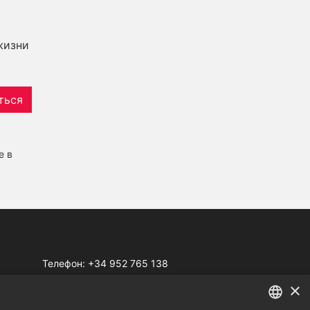
жизни
ться
е в
Телефон:
+34 952 765 138
Моб:
+34 601 636 766
×
Whatsapp:
+34 952 765 138