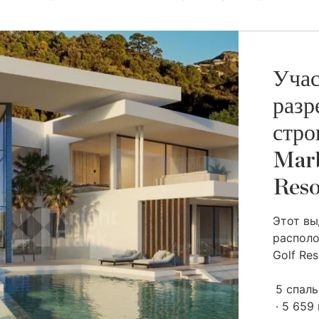
Учас
разр
стро
Marb
Reso
Этот в
располо
Golf Re
5 спал
5 659