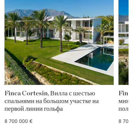
Finca Cortesin, Вилла с шестью
Finc
спальнями на большом участке на
мини
первой линии гольфа
поле
8 700 000 €
8 700