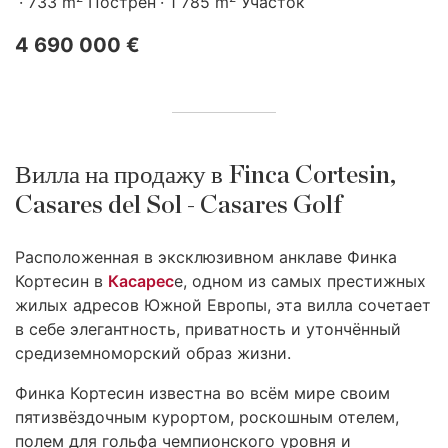
733 m
Пострен
1 785 m
Участок
4 690 000 €
Вилла на продажу в Finca Cortesin,
Casares del Sol - Casares Golf
Расположенная в эксклюзивном анклаве Финка
Кортесин в
Касарес
е, одном из самых престижных
жилых адресов Южной Европы, эта вилла сочетает
в себе элегантность, приватность и утончённый
средиземноморский образ жизни.
Финка Кортесин известна во всём мире своим
пятизвёздочным курортом, роскошным отелем,
полем для гольфа чемпионского уровня и