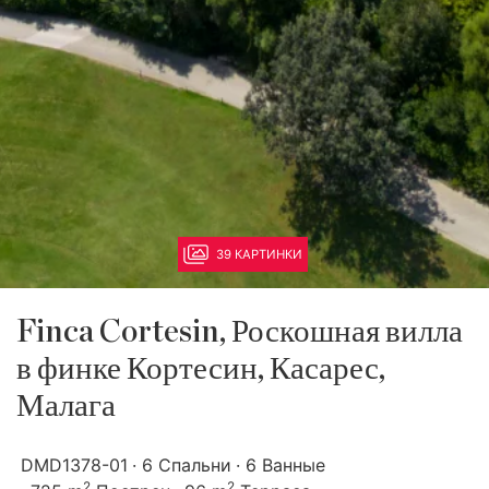
39 КАРТИНКИ
Finca Cortesin, Роскошная вилла
в финке Кортесин, Касарес,
Малага
DMD1378-01
6 Спальни
6 Ванные
2
2