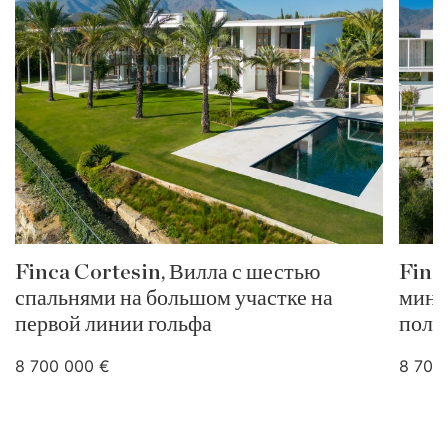
Finca Cortesin, Вилла с шестью
Finc
спальнями на большом участке на
мини
первой линии гольфа
поле
8 700 000 €
8 700