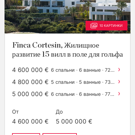
10 КАРТИНКИ
Finca Cortesin, Жилищное
развитие 15 вилл в поле для гольфа
›
4 600 000 €
6 спальни · 6 ванные · 725
2
m
построен
›
4 800 000 €
5 спальни · 5 ванные · 737
2
m
построен
›
5 000 000 €
6 спальни · 6 ванные · 778
2
m
построен
От
До
4 600 000 €
5 000 000 €