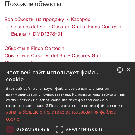
Похожие объекты
Все объекты на продажу
Касарес
Casares del Sol - Casares Golf
Finca Cortesin
Виллы
DMD1378-01
Объекты в Finca Cortesin
Объекты в Casares del Sol - Casares Golf
Объекты в Касарес
×
Виллы в Finca Cortesin
Этот веб-сайт использует файлы
cookie
ENGLISH
Этот веб-сайт использует файлы cookie для улучшения
взаимодействия с пользователем. Используя наш веб-сайт, вы
SPANISH
соглашаетесь на использование всех файлов cookie в
Подпишитесь на нашу рассылку
соответствии с нашей Политикой в ​​отношении файлов cookie.
FRENCH
Узнать больше о Политике использования файлов
Получайте обновления о недвижимости, новостях
GERMAN
cookie
и образе жизни в Марбелье
RUSSIAN
ОБЯЗАТЕЛЬНЫЕ
АНАЛИТИЧЕСКИЕ