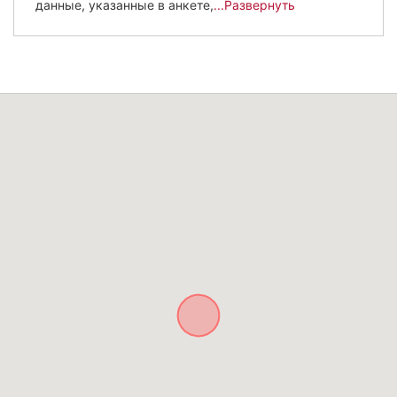
данные, указанные в анкете,
...Развернуть