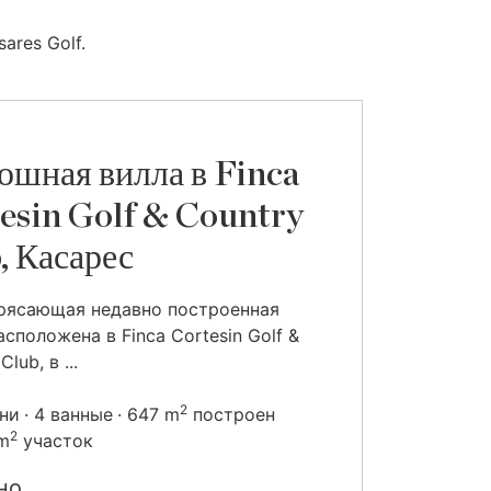
ares Golf.
ошная вилла в Finca
esin Golf & Country
, Касарес
рясающая недавно построенная
асположена в Finca Cortesin Golf &
lub, в ...
2
ьни
4 ванные
647 m
построен
2
 m
участок
но