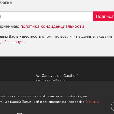
белье
Подписа
принимаю
политика конфиденциальности
вим Вас в известность о том, что все личные данные, указанны
,
...Развернуть
Av. Canovas del Castillo 4
1st Floor, Office 3
29601 Marbella
Посмотреть на карте
ействия с пользователем. Используя наш веб-сайт, вы
Узнать
твии с нашей Политикой в ​​отношении файлов cookie.