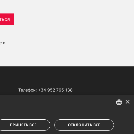
ться
е в
Телефон:
+34 952 765 138
Моб:
+34 601 636 766
×
Whatsapp:
+34 952 765 138
info@dmproperties.com
ENGLISH
www.dmproperties.com
ПРИНЯТЬ ВСЕ
ОТКЛОНИТЬ ВСЕ
SPANISH