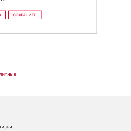
3
СОХРАНИТЬ
литные
жизни