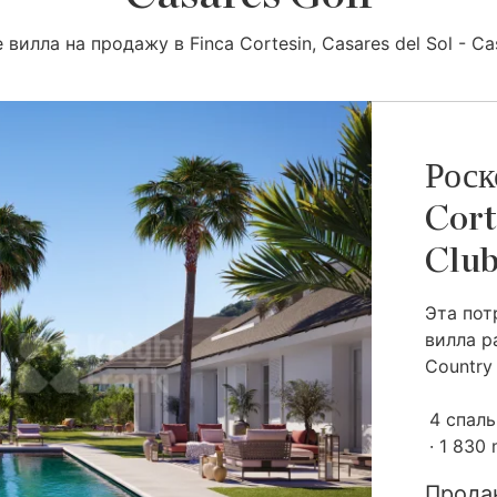
 вилла на продажу в Finca Cortesin, Casares del Sol - Cas
Роск
Cort
Club
Эта пот
вилла р
Country C
4 спал
1 830
Прода