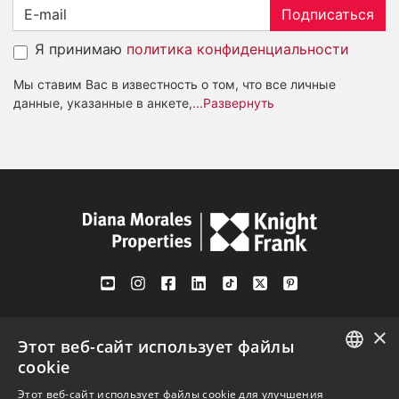
Подписаться
Я принимаю
политика конфиденциальности
Мы ставим Вас в известность о том, что все личные
данные, указанные в анкете,
...Развернуть
Av. Canovas del Castillo 4
×
1st Floor, Office 3
Этот веб-сайт использует файлы
29601 Marbella
cookie
Посмотреть на карте
ENGLISH
Этот веб-сайт использует файлы cookie для улучшения