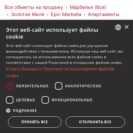
Все объекты на продажу
Марбелья (Все)
Золотая Миля
Epic Marbella
Апартаменты
DM4836-223
×
Этот веб-сайт использует файлы
Объекты в Epic Marbella
cookie
Объекты в Золотая Миля
ENGLISH
Этот веб-сайт использует файлы cookie для улучшения
Объекты в Марбелья (Все)
взаимодействия с пользователем. Используя наш веб-сайт, вы
SPANISH
Апартаменты в Epic Marbella
соглашаетесь на использование всех файлов cookie в
соответствии с нашей Политикой в ​​отношении файлов cookie.
FRENCH
Узнать больше о Политике использования файлов
GERMAN
cookie
RUSSIAN
ОБЯЗАТЕЛЬНЫЕ
АНАЛИТИЧЕСКИЕ
Подпишитесь на нашу рассылку
ЦЕЛЕВЫЕ
ФУНКЦИОНАЛЬНЫЕ
Получайте обновления о недвижимости, новостях
и образе жизни в Марбелье
ПОДРОБНЕЕ
ПРИНЯТЬ ВСЕ
ОТКЛОНИТЬ ВСЕ
Подписаться