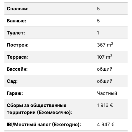
Спальни:
5
Ванные:
5
Туалет:
1
2
Пострен:
367 m
2
Терраса:
107 m
Бассейн:
общий
Сад:
общий
Гараж:
Частный
Сборы за общественные
1 916 €
территории (Ежемесячно):
IBI/Местный налог (Ежегодно):
4 947 €