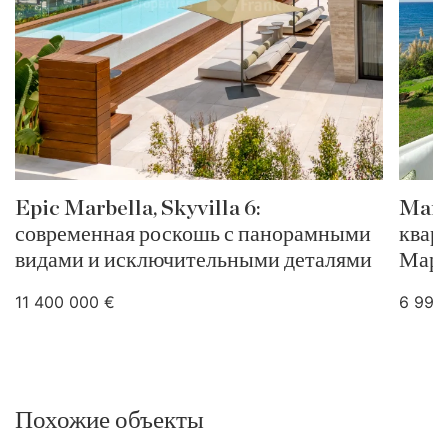
Epic Marbella, Skyvilla 6:
Mari
современная роскошь с панорамными
квар
видами и исключительными деталями
Мари
11 400 000 €
6 995
Похожие объекты