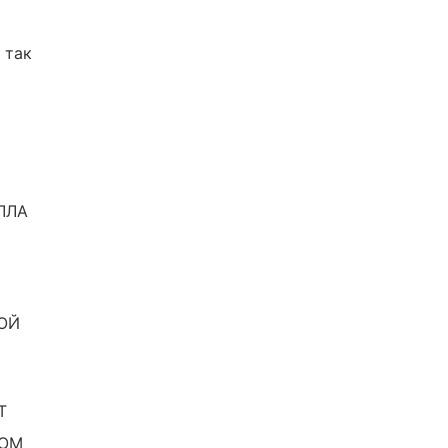
 так
ЛЛА
ОЙ
Т
ДОМ