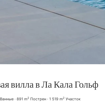
ая вилла в Ла Кала Гольф
2
2
 Ванные
891 m
Пострен
1 519 m
Участок