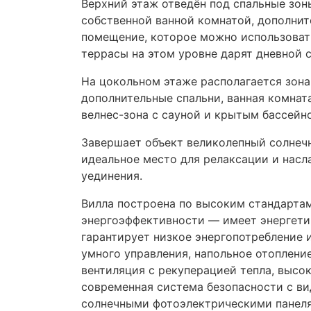
Верхний этаж отведён под спальные зон
собственной ванной комнатой, дополнит
помещение, которое можно использоват
террасы на этом уровне дарят дневной 
На цокольном этаже располагается зона
дополнительные спальни, ванная комната
велнес-зона с сауной и крытым бассейно
Завершает объект великолепный солнеч
идеальное место для релаксации и нас
уединения.
Вилла построена по высоким стандарта
энергоэффективности — имеет энергетиче
гарантирует низкое энергопотребление 
умного управления, напольное отоплени
вентиляция с рекуперацией тепла, выс
современная система безопасности с ви
солнечными фотоэлектрическими панеля