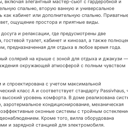
ы, включая элегантный мастер-сьют с гардеробной и
ельную спальню, вторую ванную и универсальное
ь как кабинет или дополнительную спальню. Приватны
свет, ощущение простора и приятные виды.
 досуга и релаксации, где предусмотрены две
, гостевой туалет, кабинет и кинозал, а также полноце
м, предназначенная для отдыха в любое время года.
ный солярий на крыше с зоной для отдыха и джакузи 
лаждения окружающей атмосферой с полным чувством
м и спроектирована с учетом максимальной
ский класс А и соответствует стандарту Passivhaus, 
и высокий уровень комфорта. В доме реализована сист
е, аэротермальное кондиционирование, механическая
окоэффективные оконные системы с тройным остеклени
деонаблюдением. Кроме того, вилла оборудована
ми и зарядной станцией для электромобиля.