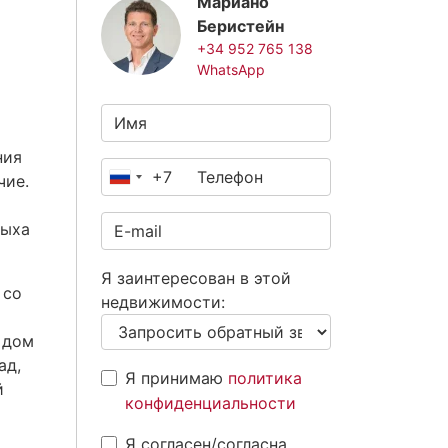
Мариано
Беристейн
+34 952 765 138
WhatsApp
ния
+7
чие.
Россия
+7
дыха
Я заинтересован в этой
 со
недвижимости:
 дом
ад,
Я принимаю
политика
й
конфиденциальности
Я согласен/согласна