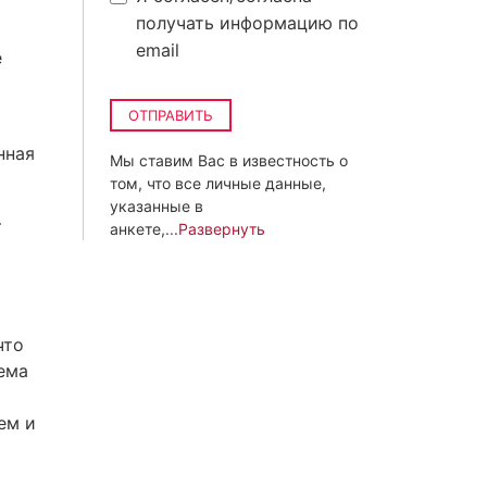
получать информацию по
email
е
ОТПРАВИТЬ
нная
Мы ставим Вас в известность о
том, что все личные данные,
указанные в
—
анкете,
...Развернуть
что
ема
ем и