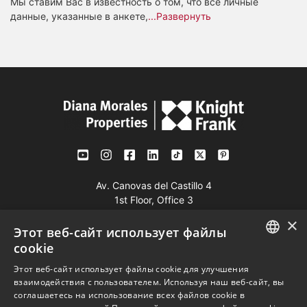
Мы ставим Вас в известность о том, что все личные
данные, указанные в анкете,
...Развернуть
Av. Canovas del Castillo 4
1st Floor, Office 3
29601 Marbella
×
Этот веб-сайт использует файлы
Посмотреть на карте
cookie
ENGLISH
Этот веб-сайт использует файлы cookie для улучшения
Телефон:
+34 952 765 138
взаимодействия с пользователем. Используя наш веб-сайт, вы
SPANISH
Моб:
+34 601 636 766
соглашаетесь на использование всех файлов cookie в