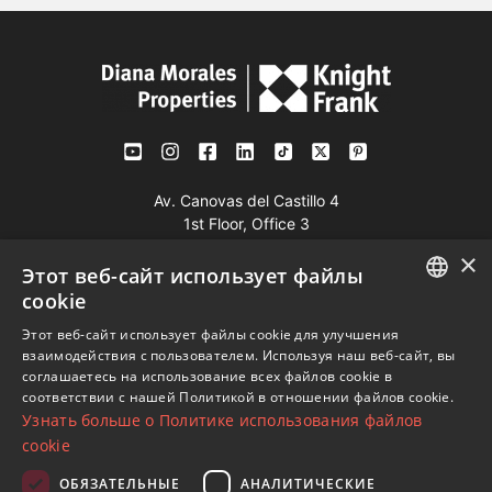
Av. Canovas del Castillo 4
1st Floor, Office 3
29601 Marbella
×
Этот веб-сайт использует файлы
Посмотреть на карте
cookie
ENGLISH
Этот веб-сайт использует файлы cookie для улучшения
Телефон:
+34 952 765 138
взаимодействия с пользователем. Используя наш веб-сайт, вы
SPANISH
Моб:
+34 601 636 766
соглашаетесь на использование всех файлов cookie в
соответствии с нашей Политикой в ​​отношении файлов cookie.
FRENCH
Whatsapp:
+34 952 765 138
Узнать больше о Политике использования файлов
info@dmproperties.com
GERMAN
cookie
www.dmproperties.com
RUSSIAN
ОБЯЗАТЕЛЬНЫЕ
АНАЛИТИЧЕСКИЕ