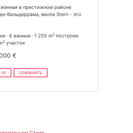
женная в престижном районе
де-Вальдеррама, вилла Stern - это
2
ьни
6 ванные
1 255 m
построен
2
 m
участок
 000 €
-01
СОХРАНИТЬ
овременном Стиле