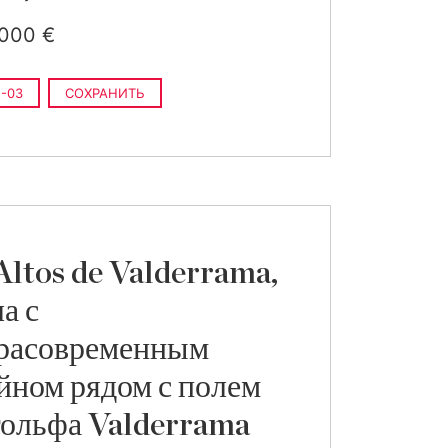
 000 €
-03
СОХРАНИТЬ
Altos de Valderrama,
а с
расовременным
йном рядом с полем
гольфа Valderrama