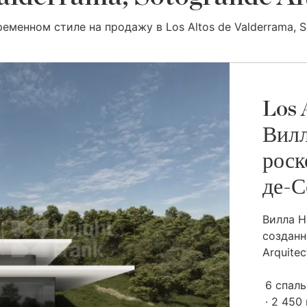
еменном стиле на продажу в Los Altos de Valderrama, S
Los 
Вилл
роск
де-С
Вилла H
созданн
Arquitec
6 спал
2 450