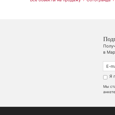
Под
Получ
в Мар
Я 
Мы ста
анкете