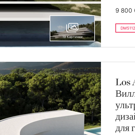
9 800
DM5112
19 Картинки
Los 
Вилл
ульт
диза
для 