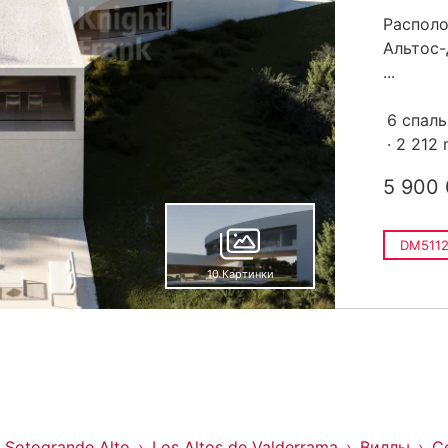
Располо
Альтос-
...
6 спал
2 212
5 900
DM5112
10 Картинки
Sotogrande Alto
Los Altos de Valderrama
Виллы
С