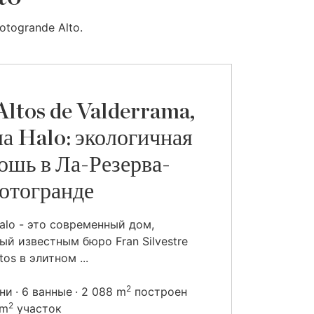
otogrande Alto.
Altos de Valderrama,
а Halo: экологичная
ошь в Ла-Резерва-
отогранде
alo - это современный дом,
ый известным бюро Fran Silvestre
tos в элитном ...
2
ьни
6 ванные
2 088 m
построен
2
 m
участок