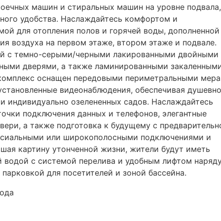
оечных машин и стиральных машин на уровне подвала,
нного удобства. Наслаждайтесь комфортом и
ой для отопления полов и горячей воды, дополненной
я воздуха на первом этаже, втором этаже и подвале.
ой с темно-серыми/черными лакированными двойными
жными дверями, а также ламинированными закаленным
 комплекс оснащен передовыми периметральными мер
 установленные видеонаблюдения, обеспечивая душевн
и индивидуально озелененных садов. Наслаждайтесь
очки подключения данных и телефонов, элегантные
двери, а также подготовка к будущему с предварительн
аксиальными или широкополосными подключениями и
ршая картину утонченной жизни, жители будут иметь
й водой с системой перелива и удобным лифтом наряду
 парковкой для посетителей и зоной бассейна.
года