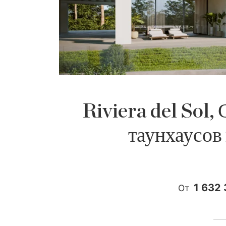
Riviera del Sol,
таунхаусов
1 632 
От