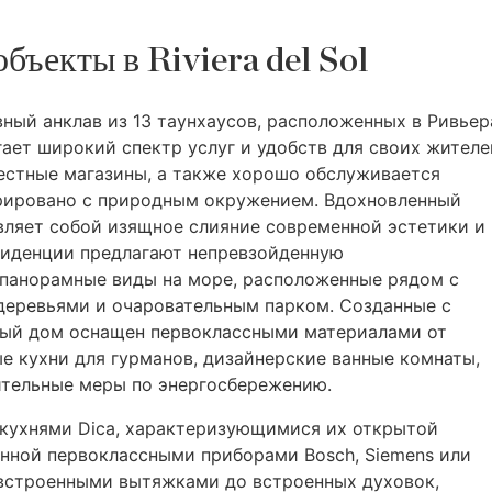
бъекты в Riviera del Sol
ный анклав из 13 таунхаусов, расположенных в Ривьер
ает широкий спектр услуг и удобств для своих жителе
естные магазины, а также хорошо обслуживается
грировано с природным окружением. Вдохновленный
авляет собой изящное слияние современной эстетики и
зиденции предлагают непревзойденную
панорамные виды на море, расположенные рядом с
еревьями и очаровательным парком. Созданные с
дый дом оснащен первоклассными материалами от
е кухни для гурманов, дизайнерские ванные комнаты,
ительные меры по энергосбережению.
кухнями Dica, характеризующимися их открытой
нной первоклассными приборами Bosch, Siemens или
 встроенными вытяжками до встроенных духовок,