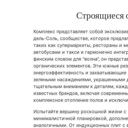
Строящиеся о
Комплекс представляет собой эксклюзив
дель-Соль, сообществе, которое предлаг
таких как супермаркеты, рестораны и м
автобусами и такси и гармонично инте
финским словом для “волна”, он предст
органических элементов. Эти южные ре
энергоэффективность и захватывающие 
зелеными насаждениями, украшенными д
тщательным вниманием к деталям, каж
известных брендов, включая современны
комплексное отопление полов и исключ
Испытайте вершину роскошной жизни с 
минималистичной планировкой, дополне
аналогичными. От индукционных плит с