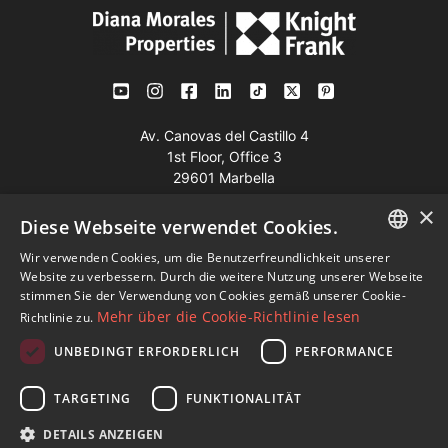
Av. Canovas del Castillo 4
1st Floor, Office 3
29601 Marbella
Auf der Karte anzeigen
×
Diese Webseite verwendet Cookies.
Wir verwenden Cookies, um die Benutzerfreundlichkeit unserer
Tel:
+34 952 765 138
ENGLISH
Website zu verbessern. Durch die weitere Nutzung unserer Webseite
Mob:
+34 601 636 766
stimmen Sie der Verwendung von Cookies gemäß unserer Cookie-
SPANISH
Mehr über die Cookie-Richtlinie lesen
Richtlinie zu.
Whatsapp:
+34 952 765 138
FRENCH
info@dmproperties.com
UNBEDINGT ERFORDERLICH
PERFORMANCE
GERMAN
www.dmproperties.com
TARGETING
FUNKTIONALITÄT
RUSSIAN
© Copyright 1989 - 2026 Diana Morales Properties Knight
DETAILS ANZEIGEN