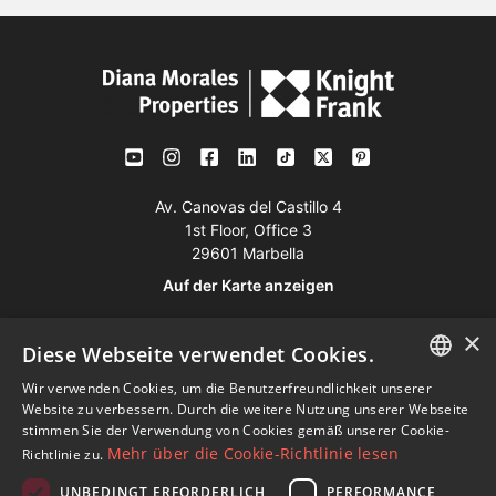
Av. Canovas del Castillo 4
1st Floor, Office 3
29601 Marbella
Auf der Karte anzeigen
×
Tel:
+34 952 765 138
Diese Webseite verwendet Cookies.
Mob:
+34 601 636 766
Wir verwenden Cookies, um die Benutzerfreundlichkeit unserer
ENGLISH
Website zu verbessern. Durch die weitere Nutzung unserer Webseite
Whatsapp:
+34 952 765 138
stimmen Sie der Verwendung von Cookies gemäß unserer Cookie-
SPANISH
info@dmproperties.com
Mehr über die Cookie-Richtlinie lesen
Richtlinie zu.
www.dmproperties.com
FRENCH
UNBEDINGT ERFORDERLICH
PERFORMANCE