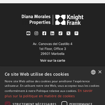
Av. Canovas del Castillo 4
1st Floor, Office 3
29601 Marbella
Voir sur la carte
×
Ce site Web utilise des cookies
Tél:
+34 952 765 138
Mob:
+34 601 636 766
Notre site Web utilise des cookies pour améliorer l'expérience
ENGLISH
utilisateur. En utilisant notre site Web, vous acceptez tous les cookies
Whatsapp:
+34 952 765 138
En savoir
conformément à notre Politique relative aux cookies.
SPANISH
info@dmproperties.com
plus sur la politique en matière de cookies
FRENCH
www.dmproperties.com
STRICTEMENT NÉCESSAIRES
PERFORMANCE