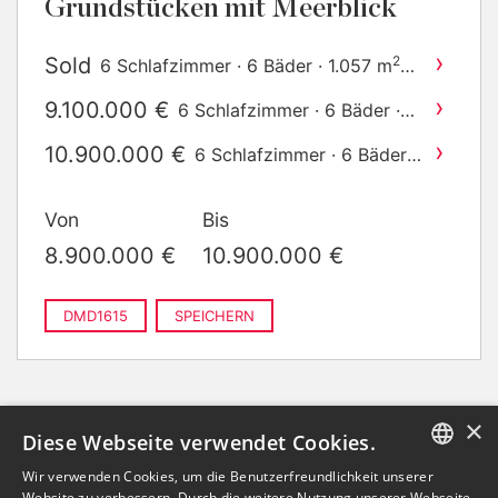
Grundstücken mit Meerblick
›
Sold
2
6 Schlafzimmer · 6 Bäder · 1.057 m
gebaut
›
9.100.000 €
6 Schlafzimmer · 6 Bäder ·
2
1.399 m
gebaut
›
10.900.000 €
6 Schlafzimmer · 6 Bäder ·
2
1.789 m
gebaut
Von
Bis
8.900.000 €
10.900.000 €
DMD1615
SPEICHERN
×
Diese Webseite verwendet Cookies.
Wir verwenden Cookies, um die Benutzerfreundlichkeit unserer
ENGLISH
Website zu verbessern. Durch die weitere Nutzung unserer Webseite