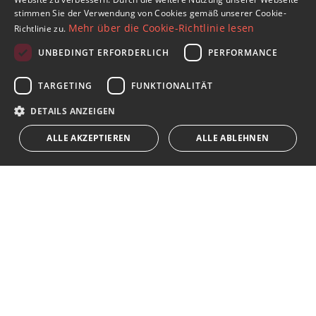
stimmen Sie der Verwendung von Cookies gemäß unserer Cookie-
SPANISH
Mehr über die Cookie-Richtlinie lesen
Richtlinie zu.
FRENCH
UNBEDINGT ERFORDERLICH
PERFORMANCE
Abonnieren Sie unseren Newsletter
GERMAN
TARGETING
FUNKTIONALITÄT
Erhalten Sie Nachrichten über Immobilien, aktuelle
RUSSIAN
Themen und Lifestyle in Marbella
DETAILS ANZEIGEN
ALLE AKZEPTIEREN
ALLE ABLEHNEN
Abonnieren
Ich akzeptiere die
Datenschutzrichtlinie
Wir weisen Sie darauf hin, dass alle auf diese Weise erhaltenen
persönlichen Daten,
...Erweitert