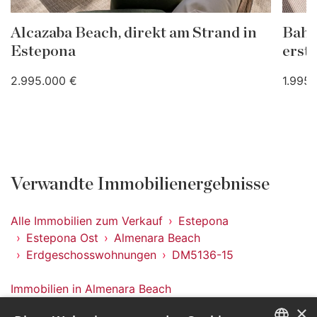
Alcazaba Beach, direkt am Strand in
Bahí
Estepona
erste
2.995.000 €
1.995
Verwandte Immobilienergebnisse
Alle Immobilien zum Verkauf
Estepona
Estepona Ost
Almenara Beach
Erdgeschosswohnungen
DM5136-15
Immobilien in Almenara Beach
Immobilien in Estepona Ost
×