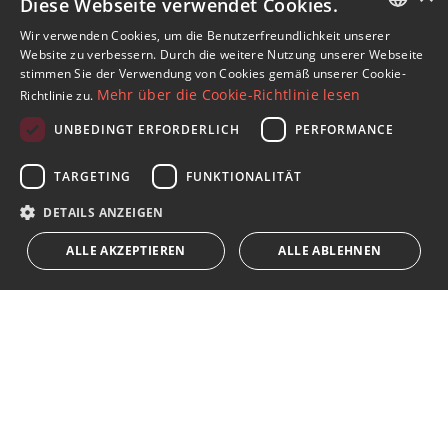
Diese Webseite verwendet Cookies.
Immobilien in Estepona
Erdgeschosswohnungen in Almenara Beach
Wir verwenden Cookies, um die Benutzerfreundlichkeit unserer
ENGLISH
Website zu verbessern. Durch die weitere Nutzung unserer Webseite
stimmen Sie der Verwendung von Cookies gemäß unserer Cookie-
SPANISH
Mehr über die Cookie-Richtlinie lesen
Richtlinie zu.
FRENCH
UNBEDINGT ERFORDERLICH
PERFORMANCE
Abonnieren Sie unseren Newsletter
GERMAN
TARGETING
FUNKTIONALITÄT
Erhalten Sie Nachrichten über Immobilien, aktuelle
RUSSIAN
Themen und Lifestyle in Marbella
DETAILS ANZEIGEN
ALLE AKZEPTIEREN
ALLE ABLEHNEN
Abonnieren
Ich akzeptiere die
Datenschutzrichtlinie
Wir weisen Sie darauf hin, dass alle auf diese Weise erhaltenen
persönlichen Daten,
...Erweitert