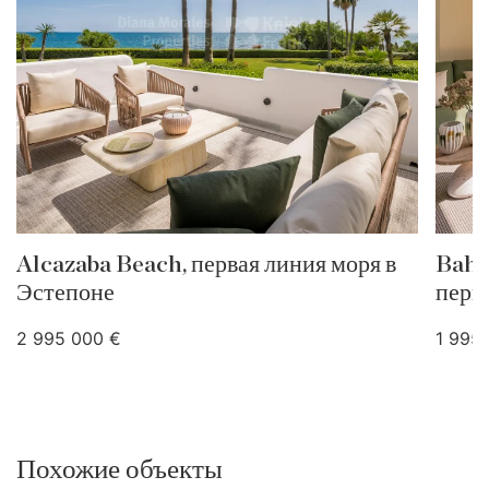
Alcazaba Beach, первая линия моря в
Bahí
Эстепоне
перв
2 995 000 €
1 995
Похожие объекты