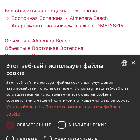
Все объекты на продажу
Эстепона
Восточная Эстепона
Almenara Beach
Апартаменты на нижнем этаже
DM5136-15
Объекты в Almenara Beach
Объекты в Восточная Эстепона
Объекты в Эстепона
×
Апартаменты на нижнем этаже в Almenara Beach
Этот веб-сайт использует файлы
cookie
ENGLISH
Этот веб-сайт использует файлы cookie для улучшения
взаимодействия с пользователем. Используя наш веб-сайт, вы
SPANISH
соглашаетесь на использование всех файлов cookie в
Подпишитесь на нашу рассылку
соответствии с нашей Политикой в ​​отношении файлов cookie.
FRENCH
Узнать больше о Политике использования файлов
Получайте обновления о недвижимости, новостях
GERMAN
cookie
и образе жизни в Марбелье
RUSSIAN
ОБЯЗАТЕЛЬНЫЕ
АНАЛИТИЧЕСКИЕ
Подписаться
ЦЕЛЕВЫЕ
ФУНКЦИОНАЛЬНЫЕ