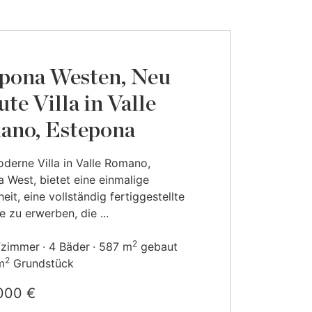
pona Westen, Neu
ute Villa in Valle
no, Estepona
derne Villa in Valle Romano,
 West, bietet eine einmalige
eit, eine vollständig fertiggestellte
e zu erwerben, die ...
2
fzimmer
4 Bäder
587 m
gebaut
2
m
Grundstück
000 €