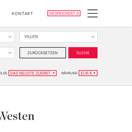
GESPEICHERTE IMMOBILIEN
KONTAKT
GESPEICHERT
0
Menu
VILLEN
ZURÜCKSETZEN
SUCHE
DAS NEUSTE ZUERST
EUR €
OLGE
WÄHRUNG
 Westen