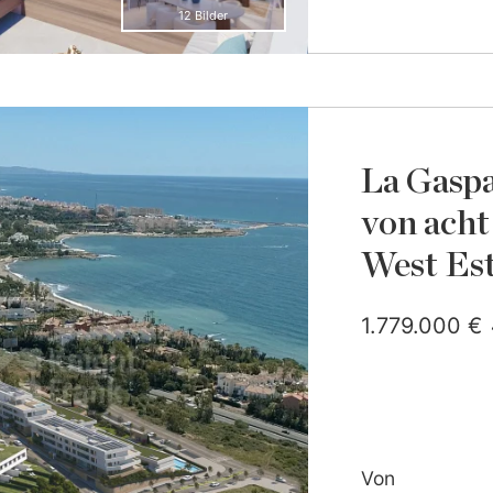
12 Bilder
La Gasp
von acht
West Es
1.779.000 €
Von