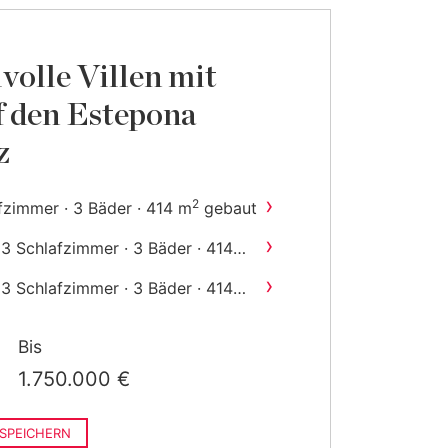
lvolle Villen mit
f den Estepona
z
›
2
fzimmer · 3 Bäder · 414 m
gebaut
›
3 Schlafzimmer · 3 Bäder · 414
2
m
gebaut
›
3 Schlafzimmer · 3 Bäder · 414
2
m
gebaut
Bis
1.750.000 €
SPEICHERN