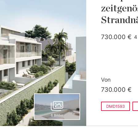
zeitgenö
Strandnä
730.000 €
4
g
Von
730.000 €
DMD1593
6 Bilder