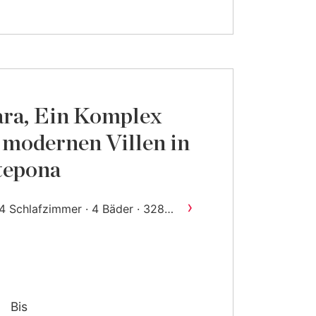
ara, Ein Komplex
 modernen Villen in
tepona
›
4 Schlafzimmer · 4 Bäder · 328
2
m
gebaut
Bis