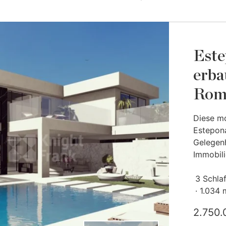
Este
erba
Roma
Diese mo
Estepona
Gelegenh
Immobili
3 Schla
1.034 
2.750.