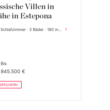
ssische Villen in
he in Estepona
›
2
 Schlafzimmer · 3 Bäder · 180 m
ebaut
Bis
845.500 €
SPEICHERN