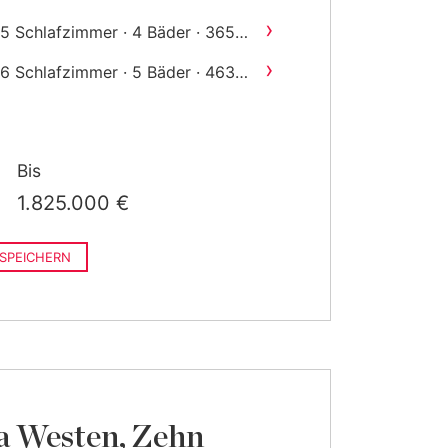
›
5 Schlafzimmer · 4 Bäder · 365
2
m
gebaut
›
6 Schlafzimmer · 5 Bäder · 463
2
m
gebaut
Bis
1.825.000 €
SPEICHERN
a Westen, Zehn