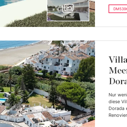
DM539
13 Bilder
Vill
Meer
Dora
Nur weni
diese Vi
Dorada 
Renovier