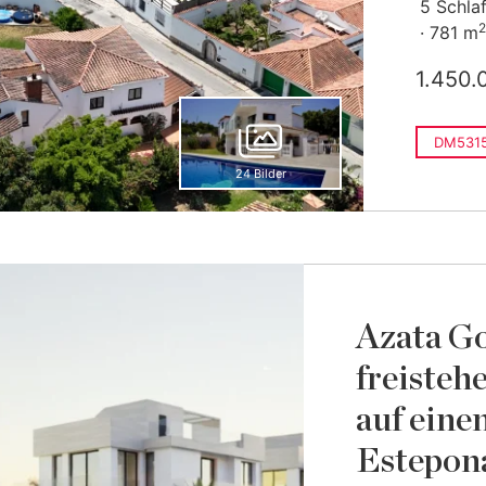
5 Schla
2
781 m
1.450.
DM531
24 Bilder
Azata Go
freisteh
auf eine
Estepon