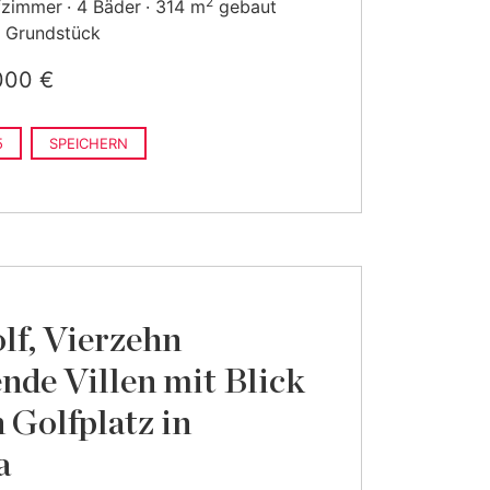
2
fzimmer
4 Bäder
314 m
gebaut
Grundstück
000 €
5
SPEICHERN
lf, Vierzehn
ende Villen mit Blick
n Golfplatz in
a