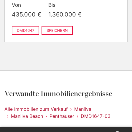
Von
Bis
2
187 m
gebaut
435.000 €
1.360.000 €
DMD1647
SPEICHERN
Verwandte Immobilienergebnisse
Alle Immobilien zum Verkauf
Manilva
Manilva Beach
Penthäuser
DMD1647-03
Immobilien in Manilva Beach