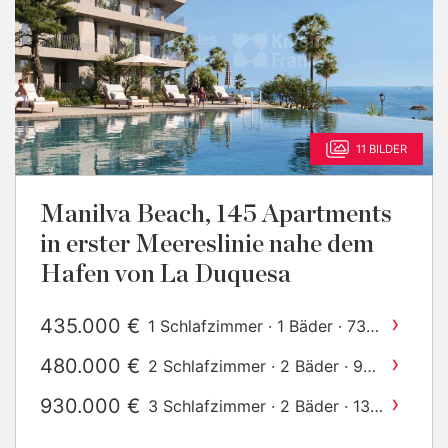
11 BILDER
Manilva Beach, 145 Apartments
in erster Meereslinie nahe dem
Hafen von La Duquesa
›
435.000 €
1 Schlafzimmer · 1 Bäder · 73
2
m
gebaut
›
480.000 €
2 Schlafzimmer · 2 Bäder · 97
2
m
gebaut
›
930.000 €
3 Schlafzimmer · 2 Bäder · 134
2
m
gebaut
›
1.040.000 €
4 Schlafzimmer · 3 Bäder ·