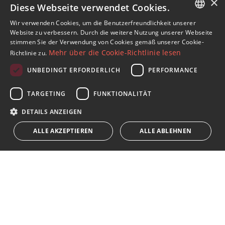
×
Diese Webseite verwendet Cookies.
Immobilien in Manilva
Penthäuser in Manilva Beach
Wir verwenden Cookies, um die Benutzerfreundlichkeit unserer
ENGLISH
Website zu verbessern. Durch die weitere Nutzung unserer Webseite
stimmen Sie der Verwendung von Cookies gemäß unserer Cookie-
SPANISH
Mehr über die Cookie-Richtlinie lesen
Richtlinie zu.
FRENCH
UNBEDINGT ERFORDERLICH
PERFORMANCE
Abonnieren Sie unseren Newsletter
GERMAN
TARGETING
FUNKTIONALITÄT
Erhalten Sie Nachrichten über Immobilien, aktuelle
RUSSIAN
Themen und Lifestyle in Marbella
DETAILS ANZEIGEN
ALLE AKZEPTIEREN
ALLE ABLEHNEN
Abonnieren
Ich akzeptiere die
Datenschutzrichtlinie
Wir weisen Sie darauf hin, dass alle auf diese Weise erhaltenen
persönlichen Daten,
...Erweitert