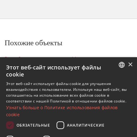
Похожие объекты
Все объекты на продажу
Манильва
×
Manilva Beach
Пентхаусы
DMD1647-03
Этот веб-сайт использует файлы
cookie
Объекты в Manilva Beach
ENGLISH
Этот веб-сайт использует файлы cookie для улучшения
Объекты в Манильва
взаимодействия с пользователем. Используя наш веб-сайт, вы
SPANISH
Пентхаусы в Manilva Beach
соглашаетесь на использование всех файлов cookie в
соответствии с нашей Политикой в ​​отношении файлов cookie.
FRENCH
Узнать больше о Политике использования файлов
GERMAN
cookie
RUSSIAN
ОБЯЗАТЕЛЬНЫЕ
АНАЛИТИЧЕСКИЕ
Подпишитесь на нашу рассылку