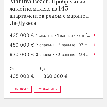
Manilva Beach, Прибрежный
жилой комплекс из 145
апартаментов рядом с мариной
Ла-Дукеса
›
435 000 €
2
1 спальня · 1 ванная · 73 m
построен
›
480 000 €
2
2 спальни · 2 ванные · 97 m
построен
›
930 000 €
2
3 спальни · 2 ванные · 134 m
построен
›
1 040 000 €
4 спальни · 3 ванные · 187
От
До
2
m
построен
435 000 €
1 360 000 €
DMD1647
СОХРАНИТЬ