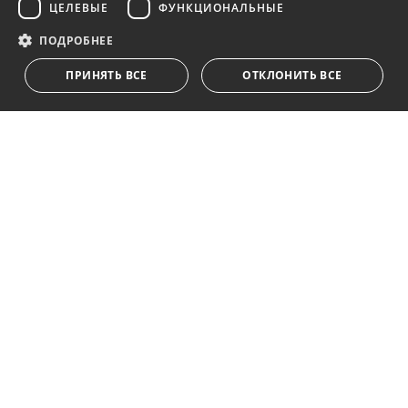
ЦЕЛЕВЫЕ
ФУНКЦИОНАЛЬНЫЕ
Получайте обновления о недвижимости, новостях
и образе жизни в Марбелье
ПОДРОБНЕЕ
ПРИНЯТЬ ВСЕ
ОТКЛОНИТЬ ВСЕ
Подписаться
Я принимаю
политика конфиденциальности
Мы ставим Вас в известность о том, что все личные
данные, указанные в анкете,
...Развернуть
Av. Canovas del Castillo 4